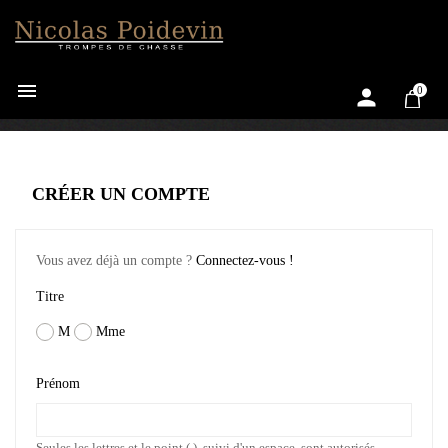


0
CRÉER UN COMPTE
Vous avez déjà un compte ?
Connectez-vous !
Titre
M
Mme
Prénom
Seules les lettres et le point (.), suivi d'un espace, sont autorisés.